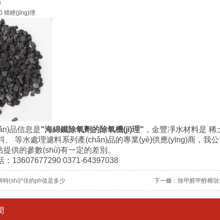
8
0 韓經(jīng)理
ǎn)品信息是
"海綿鐵除氧劑的除氧機(jī)理"
，金豐凈水材料是 稀土瓷砂濾料
、 等水處理濾料系列產(chǎn)品的專業(yè)供應(yīng)商，我公司因?yà
站提供的參數(shù)有一定的差別。
13607677290 0371-64397038
時(shí)*佳的ph值是多少
下一條：
除甲醛甲醇椰殼
聞